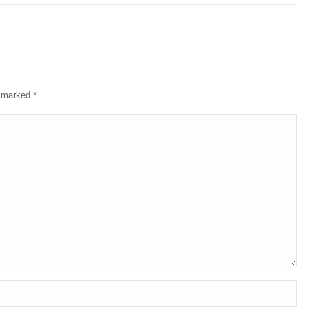
re marked
*